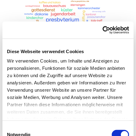
Diese Webseite verwendet Cookies
Neben den hauptamtlich Beschäftigten sorgen
Wir verwenden Cookies, um Inhalte und Anzeigen zu
zahlreiche ehrenamtlich Engagierte dafür, dass
personalisieren, Funktionen für soziale Medien anbieten
„der Laden läuft“. Ab und zu müssen sich leider auch
zu können und die Zugriffe auf unsere Website zu
die Freiwilligen aus dem Ehrenamt verabschieden,
analysieren. Außerdem geben wir Informationen zu Ihrer
und das manchmal unfreiwillig. Sei es aus
Verwendung unserer Website an unsere Partner für
Altersgründen, aufgrund gesundheitlicher
soziale Medien, Werbung und Analysen weiter. Unsere
Einschränkungen, beruflicher Anforderungen oder
Partner führen diese Informationen möglicherweise mit
weil die Familie verstärkte Unterstützung benötigt.
weiteren Daten zusammen, die Sie ihnen bereitgestellt
Deswegen freuen wir uns immer über neue
haben oder die sie im Rahmen Ihrer Nutzung der Dienste
Gesichter im Team!
gesammelt haben.
E
Notwendig
i