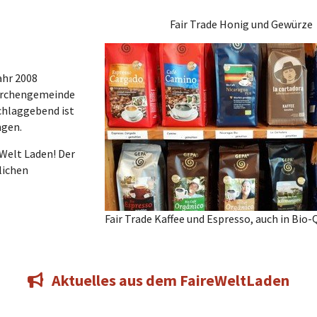
Fair Trade Honig und Gewürze
ahr 2008
Kirchengemeinde
chlaggebend ist
ngen.
 Welt Laden! Der
lichen
Fair Trade Kaffee und Espresso, auch in Bio-
Aktuelles aus dem FaireWeltLaden
