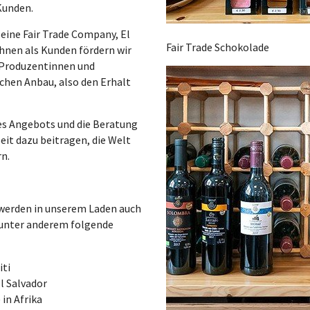
Kunden.
 eine Fair Trade Company, El
Fair Trade Schokolade
Ihnen als Kunden fördern wir
e Produzentinnen und
chen Anbau, also den Erhalt
res Angebots und die Beratung
eit dazu beitragen, die Welt
rn.
 werden in unserem Laden auch
r unter anderem folgende
iti
l Salvador
 in Afrika