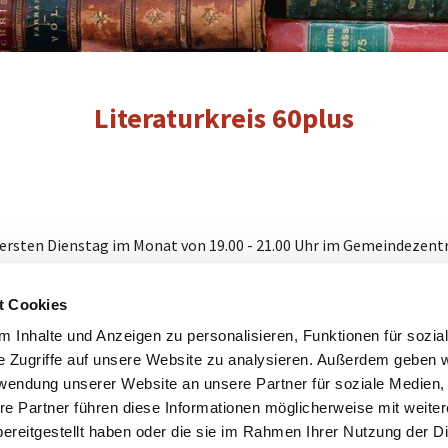
Literaturkreis 60plus
 am ersten Dienstag im Monat von 19.00 - 21.00 Uhr im Gemeindezent
seniorennetzwerkrellsta@googlem
 Stadtwald
, Kontakt: Frau Brack,
t Cookies
 Inhalte und Anzeigen zu personalisieren, Funktionen für sozia
e Zugriffe auf unsere Website zu analysieren. Außerdem geben w
Impressum
Datenschutzerklärung
ChurchDesk-Login
rwendung unserer Website an unsere Partner für soziale Medien
re Partner führen diese Informationen möglicherweise mit weite
ereitgestellt haben oder die sie im Rahmen Ihrer Nutzung der D