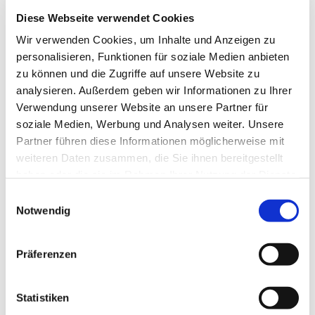
Barspende auch zu den Öffnungszeiten im
Diese Webseite verwendet Cookies
Gemeindebüro abgeben.
Wir verwenden Cookies, um Inhalte und Anzeigen zu
personalisieren, Funktionen für soziale Medien anbieten
zu können und die Zugriffe auf unsere Website zu
analysieren. Außerdem geben wir Informationen zu Ihrer
Kontoverbindung Sternsinger
Verwendung unserer Website an unsere Partner für
soziale Medien, Werbung und Analysen weiter. Unsere
Partner führen diese Informationen möglicherweise mit
Kindermissionswerk Die Sternsinger e. V.
weiteren Daten zusammen, die Sie ihnen bereitgestellt
haben oder die sie im Rahmen Ihrer Nutzung der Dienste
IBAN: DE 95 3706 0193 0000 0010 31
gesammelt haben.
E
BIC: GENODED1PAX
Notwendig
i
n
Pax-Bank eG
w
Präferenzen
Bitte geben Sie für die Sternsingeraktion als
i
Verwendungszweck
die Projektnummer
D22 0218
l
001
an, nur so gelangt Ihre Spende an unsere
l
Statistiken
Partnergemeinde nach El Salvador.
i